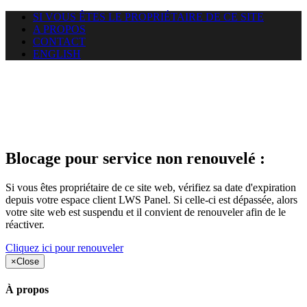
SI VOUS ÊTES LE PROPRIÉTAIRE DE CE SITE
A PROPOS
CONTACT
ENGLISH
Le site web gsanations.com
auquel vous essayez d’accéder
est suspendu
Blocage pour service non renouvelé :
Si vous êtes propriétaire de ce site web, vérifiez sa date d'expiration
depuis votre espace client LWS Panel. Si celle-ci est dépassée, alors
votre site web est suspendu et il convient de renouveler afin de le
réactiver.
Cliquez ici pour renouveler
×
Close
À propos