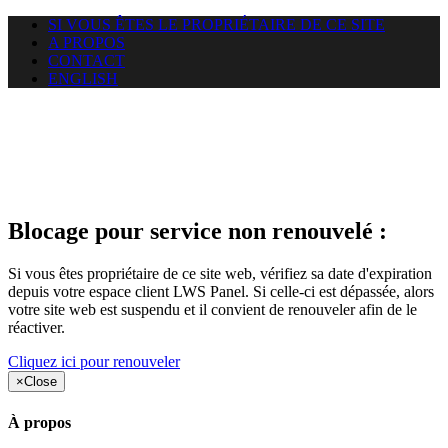
SI VOUS ÊTES LE PROPRIÉTAIRE DE CE SITE
A PROPOS
CONTACT
ENGLISH
Le site web gsanations.com
auquel vous essayez d’accéder
est suspendu
Blocage pour service non renouvelé :
Si vous êtes propriétaire de ce site web, vérifiez sa date d'expiration
depuis votre espace client LWS Panel. Si celle-ci est dépassée, alors
votre site web est suspendu et il convient de renouveler afin de le
réactiver.
Cliquez ici pour renouveler
×
Close
À propos