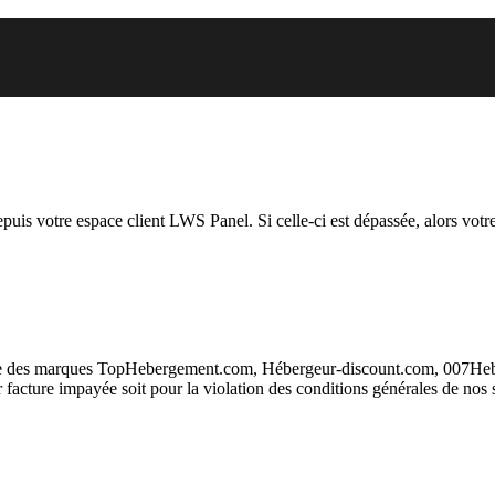
el vous essayez d’accéder est su
depuis votre espace client LWS Panel. Si celle-ci est dépassée, alors votre
taire des marques TopHebergement.com, Hébergeur-discount.com, 007H
ur facture impayée soit pour la violation des conditions générales de nos 