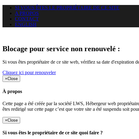
SI VOUS ÊTES LE PROPRIÉTAIRE DE CE SITE
A PROPOS
CONTACT
ENGLISH
Le site web gsanations.com auqu
Blocage pour service non renouvelé :
Si vous êtes propriétaire de ce site web, vérifiez sa date d'expiration 
Cliquez ici pour renouveler
×
Close
À propos
Cette page a été créée par la société LWS, Hébergeur web proprié
êtes redirigé sur cette page c’est que votre site a été suspendu soit po
×
Close
Si vous êtes le propriétaire de ce site quoi faire ?