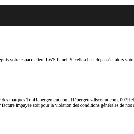
el vous essayez d’accéder est su
depuis votre espace client LWS Panel. Si celle-ci est dépassée, alors votre
taire des marques TopHebergement.com, Hébergeur-discount.com, 007H
ur facture impayée soit pour la violation des conditions générales de nos 