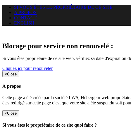
SI VOUS ÊTES LE PROPRIÉTAIRE DE CE SITE
A PROPOS
CONTACT
ENGLISH
Le site web gsanations.com auqu
Blocage pour service non renouvelé :
Si vous êtes propriétaire de ce site web, vérifiez sa date d'expiration 
Cliquez ici pour renouveler
×
Close
À propos
Cette page a été créée par la société LWS, Hébergeur web proprié
êtes redirigé sur cette page c’est que votre site a été suspendu soit po
×
Close
Si vous êtes le propriétaire de ce site quoi faire ?