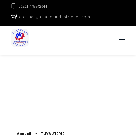
00221 775542044
contact@allianceindustrielles.com
Accueil
»
TUYAUTERIE